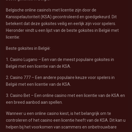
Belgische online casino’s met licentie zijn door de
Kansspelautoriteit (KSA) gecontroleerd en goedgekeurd. Dit
betekent dat deze goksites veilig en eerlijk zijn voor spelers.
Hieronder vindt u een lijst van de beste goksites in België met
licentie:
Beste goksites in België:
1. Casino Lugano – Een van de meest populaire goksites in
België met een licentie van de KSA.
2. Casino 777 – Een andere populaire keuze voor spelers in
België met een licentie van de KSA.
3. Casino Bet – Een online casino met een licentie van de KSA en
een breed aanbod aan spellen.
Wanneer u een online casino kiest, is het belangrijk om te
controleren of het casino een licentie heeft van de KSA. Dit kan u
helpen bij het voorkomen van scammers en onbetrouwbare