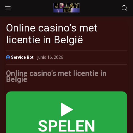
Online casino’s met
licentie in België
Service Bot
junio 16, 2026
Online casino’s met licentie in
België
▶️
SPELEN