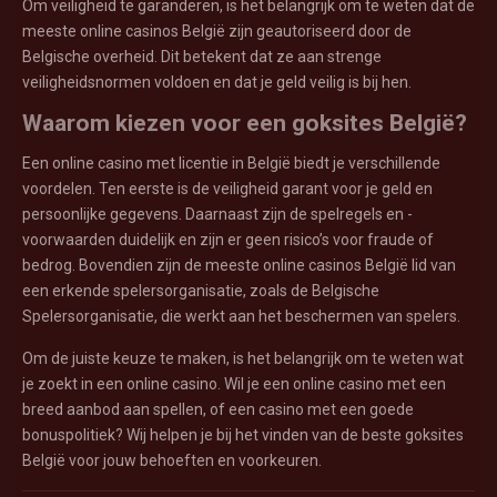
Om veiligheid te garanderen, is het belangrijk om te weten dat de
meeste online casinos België zijn geautoriseerd door de
Belgische overheid. Dit betekent dat ze aan strenge
veiligheidsnormen voldoen en dat je geld veilig is bij hen.
Waarom kiezen voor een goksites België?
Een online casino met licentie in België biedt je verschillende
voordelen. Ten eerste is de veiligheid garant voor je geld en
persoonlijke gegevens. Daarnaast zijn de spelregels en -
voorwaarden duidelijk en zijn er geen risico’s voor fraude of
bedrog. Bovendien zijn de meeste online casinos België lid van
een erkende spelersorganisatie, zoals de Belgische
Spelersorganisatie, die werkt aan het beschermen van spelers.
Om de juiste keuze te maken, is het belangrijk om te weten wat
je zoekt in een online casino. Wil je een online casino met een
breed aanbod aan spellen, of een casino met een goede
bonuspolitiek? Wij helpen je bij het vinden van de beste goksites
België voor jouw behoeften en voorkeuren.