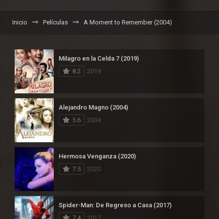
Inicio
Películas
A Moment to Remember (2004)
Milagro en la Celda 7 (2019)
8.2
2019
Alejandro Magno (2004)
5.6
2004
Hermosa Venganza (2020)
7.5
2020
Spider-Man: De Regreso a Casa (2017)
7.4
2017