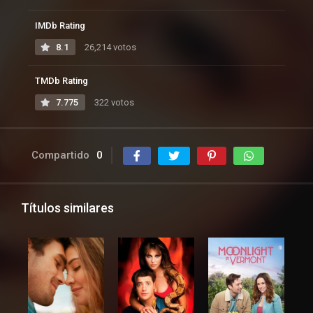
IMDb Rating
8.1
26,214 votos
TMDb Rating
7.775
322 votos
Compartido
0
Títulos similares