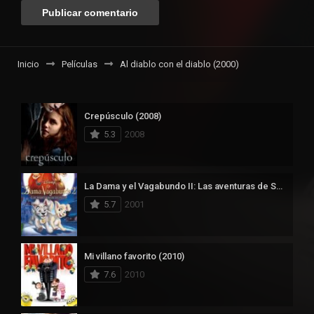
Inicio
Películas
Al diablo con el diablo (2000)
Crepúsculo (2008)
5.3
2008
La Dama y el Vagabundo II: Las aventuras de Scamp (2001)
5.7
2001
Mi villano favorito (2010)
7.6
2010