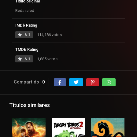
Título original
Bedazzled
IMDb Rating
6.1
114,186 votos
TMDb Rating
6.1
1,885 votos
Compartido
0
Títulos similares