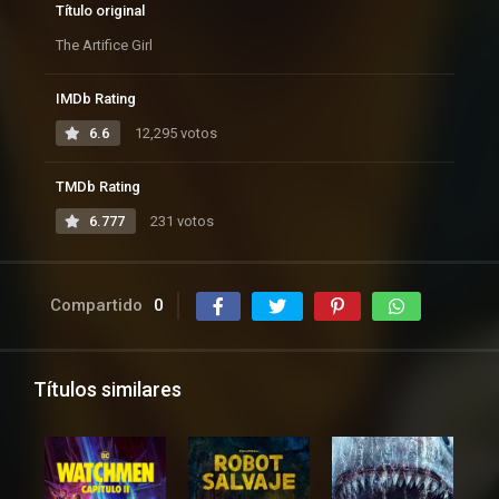
Título original
The Artifice Girl
IMDb Rating
6.6
12,295 votos
TMDb Rating
6.777
231 votos
Compartido
0
Títulos similares