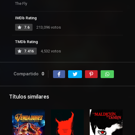
The Fly
IMDb Rating
7.6
213,096 votos
TMDb Rating
7.416
4,532 votos
Compartido
0
Títulos similares