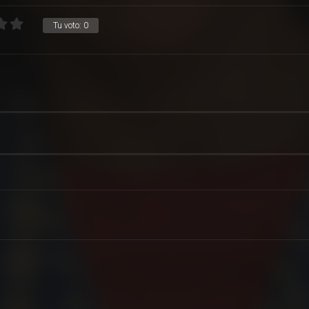
Tu voto:
0