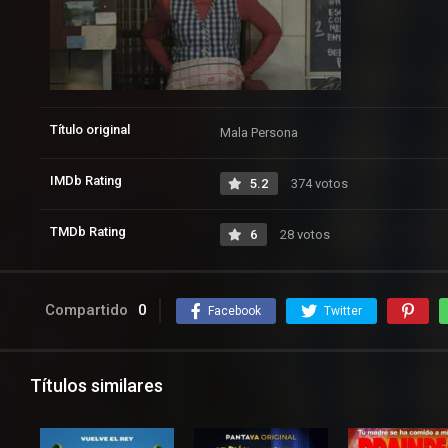
Título original
Mala Persona
IMDb Rating
5.2
374 votos
TMDb Rating
6
28 votos
Compartido
0
Facebook
Twitter
Títulos similares