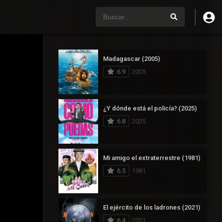
Madagascar (2005)
6.9
2005
¿Y dónde está el policía? (2025)
6.8
2025
Mi amigo el extraterrestre (1981)
6.5
1981
El ejército de los ladrones (2021)
6.4
2021