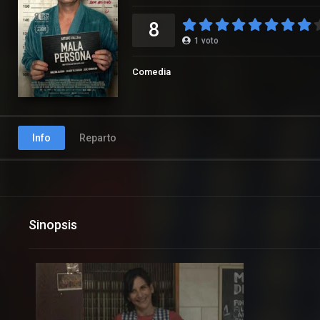
8
1
voto
Comedia
Info
Reparto
Sinopsis