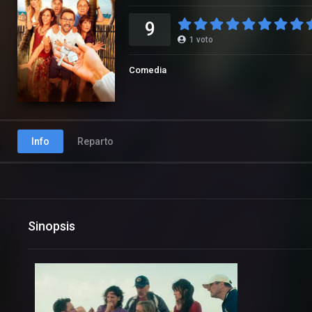
9
1
voto
Comedia
Info
Reparto
Sinopsis