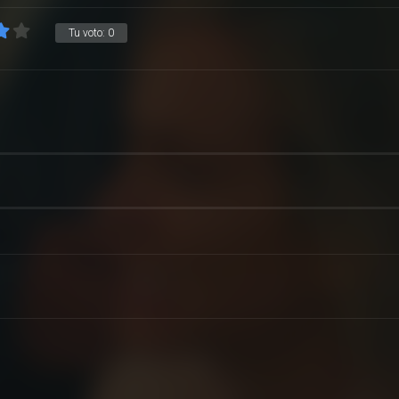
Tu voto:
0