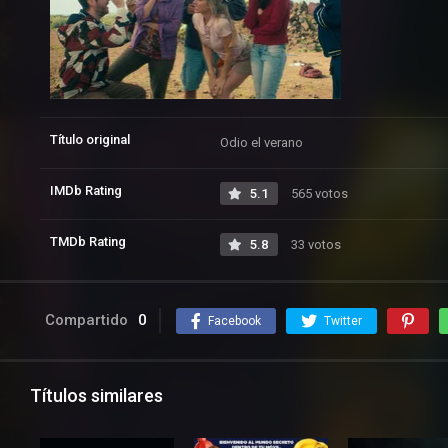
Título original
Odio el verano
IMDb Rating
5.1
565 votos
TMDb Rating
5.8
33 votos
Compartido
0
Facebook
Twitter
Títulos similares