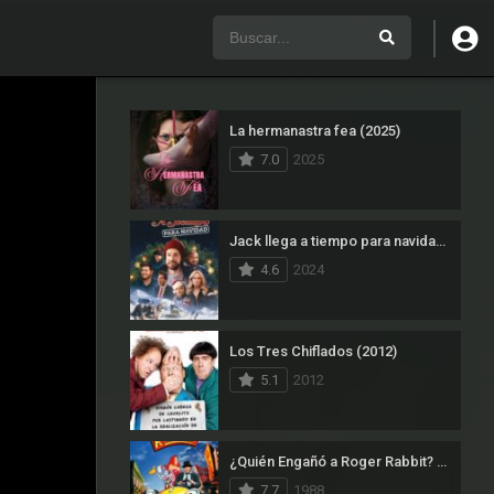
La hermanastra fea (2025)
7.0
2025
Jack llega a tiempo para navidad (2024)
4.6
2024
Los Tres Chiflados (2012)
5.1
2012
¿Quién Engañó a Roger Rabbit? (1988)
7.7
1988