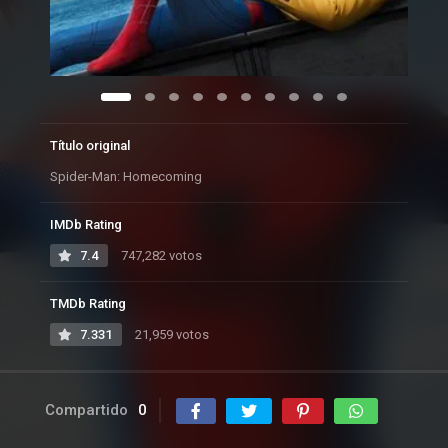
Título original
Spider-Man: Homecoming
IMDb Rating
7.4
747,282 votos
TMDb Rating
7.331
21,959 votos
Compartido
0