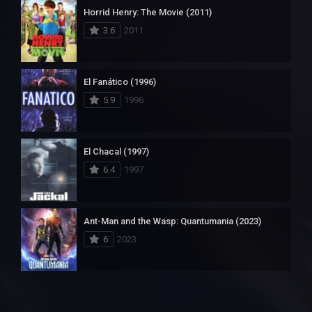
Horrid Henry: The Movie (2011)
3.6
2011
El Fanático (1996)
5.9
1996
El Chacal (1997)
6.4
1997
Ant-Man and the Wasp: Quantumania (2023)
6
2023