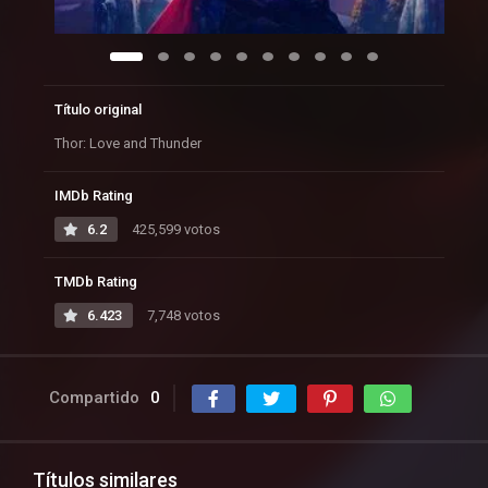
Título original
Thor: Love and Thunder
IMDb Rating
6.2
425,599 votos
TMDb Rating
6.423
7,748 votos
Compartido
0
Títulos similares