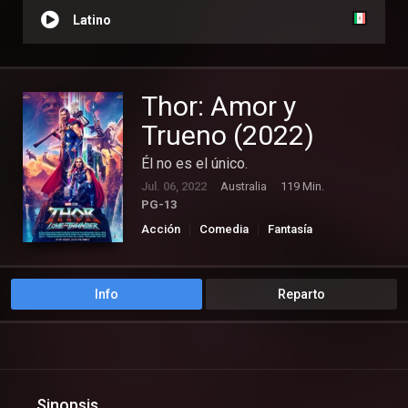
Latino
Thor: Amor y
Trueno (2022)
Él no es el único.
Jul. 06, 2022
Australia
119 Min.
PG-13
Acción
Comedia
Fantasía
Info
Reparto
Sinopsis