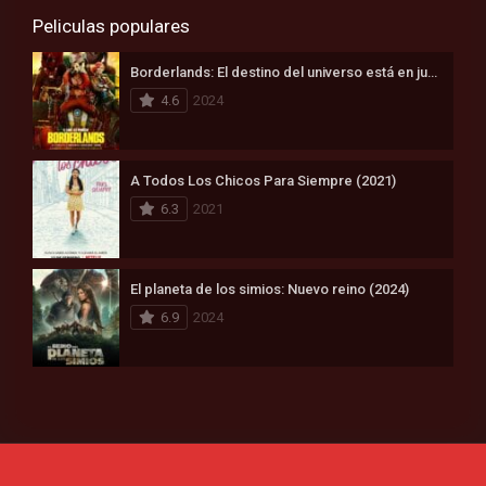
Peliculas populares
Borderlands: El destino del universo está en juego (2024)
4.6
2024
A Todos Los Chicos Para Siempre (2021)
6.3
2021
El planeta de los simios: Nuevo reino (2024)
6.9
2024