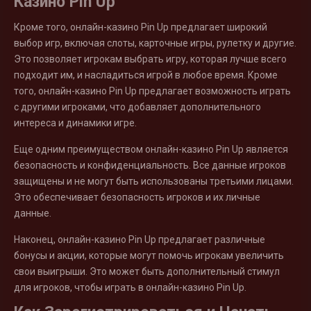
Казино Pin Up
Кроме того, онлайн-казино Pin Up предлагает широкий
выбор игр, включая слоты, карточные игры, рулетку и другие.
Это позволяет игрокам выбрать игру, которая лучше всего
подходит им, и насладиться игрой в любое время. Кроме
того, онлайн-казино Pin Up предлагает возможность играть
с другими игроками, что добавляет дополнительного
интереса и динамики игре.
Еще одним преимуществом онлайн-казино Pin Up является
безопасность и конфиденциальность. Все данные игроков
защищены и не могут быть использованы третьими лицами.
Это обеспечивает безопасность игроков и их личные
данные.
Наконец, онлайн-казино Pin Up предлагает различные
бонусы и акции, которые могут помочь игрокам увеличить
свои выигрыши. Это может быть дополнительный стимул
для игроков, чтобы играть в онлайн-казино Pin Up.