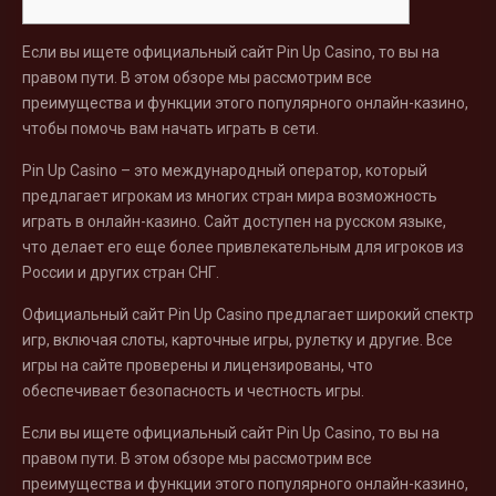
Если вы ищете официальный сайт Pin Up Casino, то вы на
правом пути. В этом обзоре мы рассмотрим все
преимущества и функции этого популярного онлайн-казино,
чтобы помочь вам начать играть в сети.
Pin Up Casino – это международный оператор, который
предлагает игрокам из многих стран мира возможность
играть в онлайн-казино. Сайт доступен на русском языке,
что делает его еще более привлекательным для игроков из
России и других стран СНГ.
Официальный сайт Pin Up Casino предлагает широкий спектр
игр, включая слоты, карточные игры, рулетку и другие. Все
игры на сайте проверены и лицензированы, что
обеспечивает безопасность и честность игры.
Если вы ищете официальный сайт Pin Up Casino, то вы на
правом пути. В этом обзоре мы рассмотрим все
преимущества и функции этого популярного онлайн-казино,