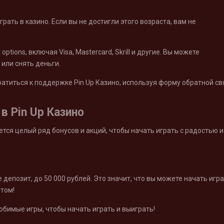
рать в казино. Если вы не достигли этого возраста, вам не
tions, включая Visa, Mastercard, Skrill и другие. Вы можете
 или снять деньги.
ратиться к поддержке Pin Up Казино, используя форму обратной св
в Pin Up Казино
ается целый ряд бонусов и акций, чтобы начать играть с радостью и
 депозит, до 50 000 рублей. Это значит, что вы можете начать игра
итом!
юбимые игры, чтобы начать играть и выиграть!