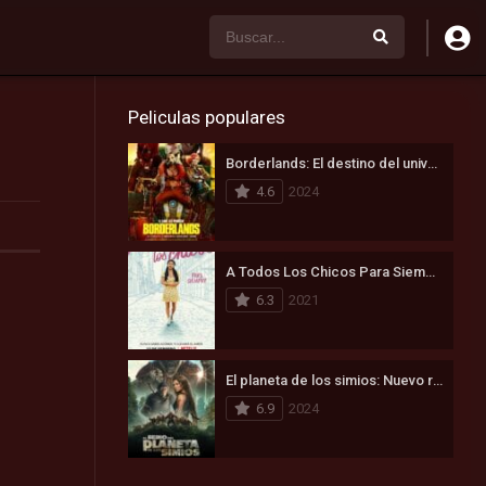
Peliculas populares
Borderlands: El destino del universo está en juego (2024)
4.6
2024
A Todos Los Chicos Para Siempre (2021)
6.3
2021
El planeta de los simios: Nuevo reino (2024)
6.9
2024