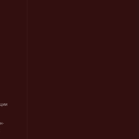
кции
н-
х