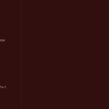
язи
ть с