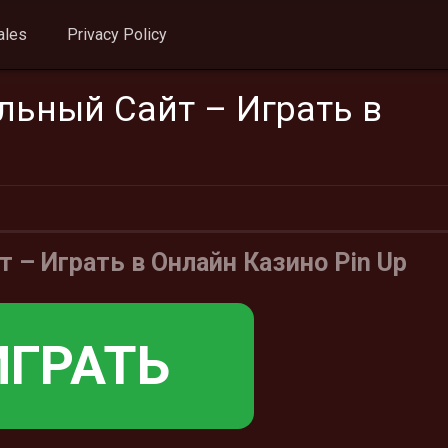
ales
Privacy Policy
льный Сайт – Играть в
 – Играть в Онлайн Казино Pin Up
 ИГРАТЬ