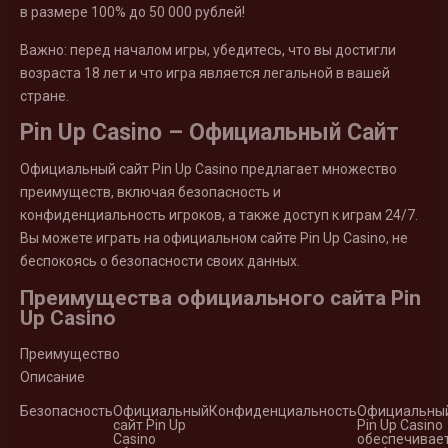
в размере 100% до 50 000 рублей!
Важно: перед началом игры, убедитесь, что вы достигли
возраста 18 лет и что игра является легальной в вашей
стране.
Pin Up Casino – Официальный Сайт
Официальный сайт Pin Up Casino предлагает множество
преимуществ, включая безопасность и
конфиденциальность игроков, а также доступ к играм 24/7.
Вы можете играть на официальном сайте Pin Up Casino, не
беспокоясь о безопасности своих данных.
Преимущества официального сайта Pin
Up Casino
Преимущество
Описание
Безопасность
Официальный
Конфиденциальность
Официальный
сайт Pin Up
Pin Up Casino
Casino
обеспечивае