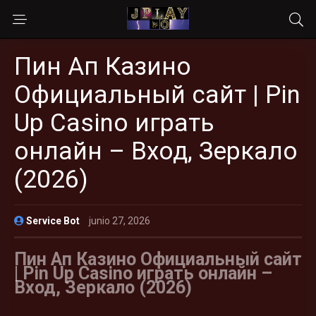
Пин Ап Казино
Официальный сайт | Pin
Up Casino играть
онлайн – Вход, Зеркало
(2026)
Service Bot
junio 27, 2026
Пин Ап Казино Официальный сайт
| Pin Up Casino играть онлайн –
Вход, Зеркало (2026)