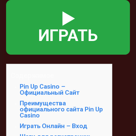
▶️
ИГРАТЬ
Содержимое
Pin Up Casino –
Официальный Сайт
Преимущества
официального сайта Pin Up
Casino
Играть Онлайн – Вход