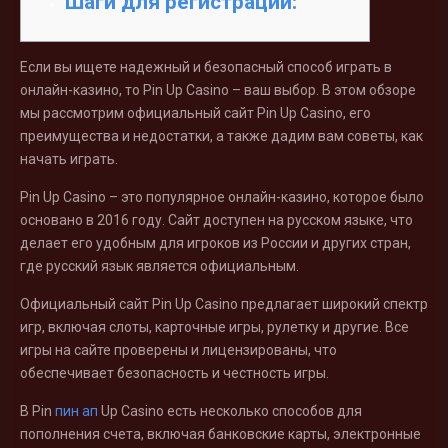
Шаги для регистрации:
Если вы ищете надежный и безопасный способ играть в
онлайн-казино, то Pin Up Casino – ваш выбор. В этом обзоре
мы рассмотрим официальный сайт Pin Up Casino, его
преимущества и недостатки, а также дадим вам советы, как
начать играть.
Pin Up Casino – это популярное онлайн-казино, которое было
основано в 2016 году. Сайт доступен на русском языке, что
делает его удобным для игроков из России и других стран,
где русский язык является официальным.
Официальный сайт Pin Up Casino предлагает широкий спектр
игр, включая слоты, карточные игры, рулетку и другие. Все
игры на сайте проверены и лицензированы, что
обеспечивает безопасность и честность игры.
В Pin
пин ап
Up Casino есть несколько способов для
пополнения счета, включая банковские карты, электронные