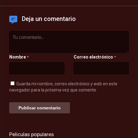
Deja un comentario
Nombre
Correo electrónico
*
*
Guarda mi nombre, correo electrónico y web en este
navegador para la próxima vez que comente.
Peliculas populares