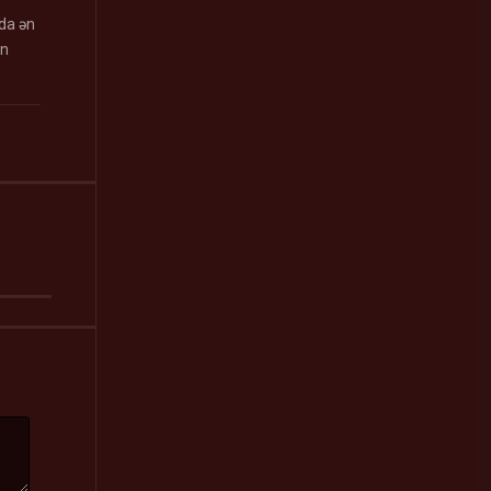
 da ən
ən