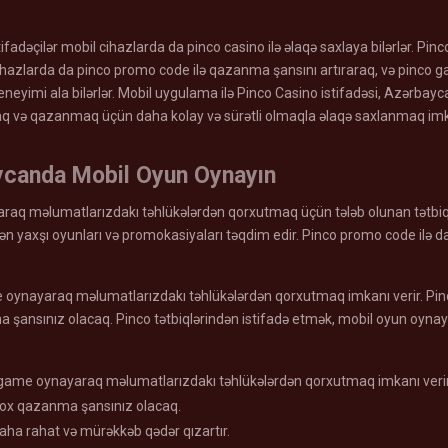
adəçilər mobil cihazlarda da pinco casino ilə əlaqə saxlaya bilərlər. Pinc
 cihazlarda da pinco promo code ilə qazanma şansını artıraraq, və pinco 
deneyimi ala bilərlər. Mobil uygulama ilə Pinco Casino istifadəsi, Azərbay
maq və qazanmaq üçün daha kolay və sürətli olmaqla əlaqə saxlanmaq im
aycanda Mobil Oyun Oynayın
raq məlumatlarızdakı təhlükələrdən qorxutmaq üçün tələb olunan tətbiq
ən, ən yaxşı oyunları və promokasiyaları təqdim edir. Pinco promo code ilə 
me oynayaraq məlumatlarızdakı təhlükələrdən qorxutmaq imkanı verir. Pi
ansınız olacaq. Pinco tətbiqlərindən istifadə etmək, mobil oyun oynayı
co game oynayaraq məlumatlarızdakı təhlükələrdən qorxutmaq imkanı verir
çox qazanma şansınız olacaq.
daha rahat və mürəkkəb qədər qızartır.