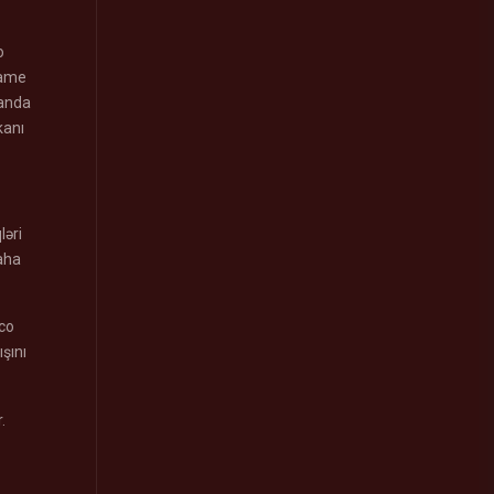
o
game
canda
kanı
ləri
daha
nco
şını
.