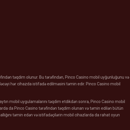
əfindən təqdim olunur. Bu tərəfindən, Pinco Casino mobil uyğunluğunu və
iləcəyi hər cihazda istifadə edilməsini təmin edir. Pinco Casino mobil
, saytın mobil uygulamalarını təqdim etdikdən sonra, Pinco Casino mobil
hazlarda da Pinco Casino tərəfindən təqdim olunan və təmin edilən bütün
llığını təmin edən və istifadəçilərin mobil cihazlarda da rahat oyun