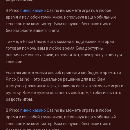
В Pinco
пинко казино
Casino вы можете играть в любое
время и из любой точки мира, используя ваш мобильный
телефон или компьютер. Вам не нужно беспокоиться о
безопасности вашего счета.
Также, в Pinco Casino есть команда поддержки, которая
готовая помочь вам в любое время. Вам доступны
различные споссы связи, включая чат, электронную почту и
телефон.
Если вы ищете новый способ провести свободное время, то
Pinco Casino – это идеальное решение для вас. Вам
доступны различные игры, включая слоты, карточные игры и
рулетку. Вам не нужно оставлять свой дом, чтобы испытать
радость игры.
В Pinco
пинко казино
Casino вы можете играть в любое
время и из любой точки мира, используя ваш мобильный
телефон или компьютер. Вам не нужно беспокоиться о