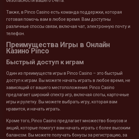
безопасности вашего счета.
Также, в Pinco Casino есть команда поддержки, которая
готовая помочь вам в любое время. Вам доступны
различные споссы связи, включая чат, электронную почту и
телефон.
Преимущества Игры в Онлайн
Казино Pinco
Быстрый доступ к играм
Один из преимуществ игры в Pinco Casino – это быстрый
доступ к играм. Вы можете начать играть в любое время, не
зависящий от вашего местоположения. Pinco Casino
предлагает широкий спектр игр, включая слоты, карточные
игры и рулетку. Вы можете выбрать игру, которая вам
нравится, и начать играть.
Кроме того, Pinco Casino предлагает множество бонусов и
акций, которые помогут вам начать играть с более высоким
балансом. Вы можете получать бонусы за регистрацию, за