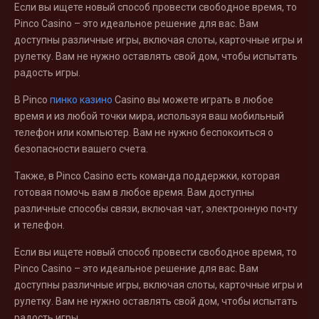
Если вы ищете новый способ провести свободное время, то
Pinco Casino – это идеальное решение для вас. Вам
доступны различные игры, включая слоты, карточные игры и
рулетку. Вам не нужно оставлять свой дом, чтобы испытать
радость игры.
В Pinco
пинко казино
Casino вы можете играть в любое
время и из любой точки мира, используя ваш мобильный
телефон или компьютер. Вам не нужно беспокоиться о
безопасности вашего счета.
Также, в Pinco Casino есть команда поддержки, которая
готовая помочь вам в любое время. Вам доступны
различные способы связи, включая чат, электронную почту
и телефон.
Если вы ищете новый способ провести свободное время, то
Pinco Casino – это идеальное решение для вас. Вам
доступны различные игры, включая слоты, карточные игры и
рулетку. Вам не нужно оставлять свой дом, чтобы испытать
радость игры.