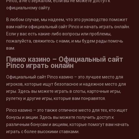
Pinco, а не с зеркалом, если вы не можете доступ к
официальному сайту.
В любом случае, мы надеем, что это руководство поможет
вам найти официальный сайт Pinco и начать играть онлайн.
Если у вас есть какие-либо вопросы или проблемы,
пожалуйста, свяжитесь с нами, и мы будем рады помочь
вам.
Пинко казино – Официальный сайт
Pinco играть онлайн
Официальный сайт Pinco казино – это лучшее место для
игроков, которые ищут безопасное и надежное место для
игры. Здесь вы можете играть в слоты, карточные игры,
рулетку и другие игры, которые вам понравятся.
Pinco казино – это также отличное место для тех, кто ищет
бонусы и акции. Здесь вы можете получить доступ к
различным бонусам и акциям, которые помогут вам начать
играть с более высокими ставками.