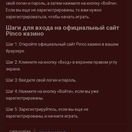
свой логин и пароль, а затем нажмите на кнопку «Войти».
Если вы еще не зарегистрированы, то вам нужно
зарегистрироваться, чтобы начать играть.
Шаги для входа на официальный сайт
Pinco казино
Шаг 1: Откройте официальный сайт Pinco казино в вашем
браузере.
Шаг 2: Кликните на кнопку «Вход» в верхнем правом углу
экрана.
Шаг 3: Введите свой логин и пароль.
Шаг 4: Нажмите на кнопку «Войти», если вы уже
зарегистрированы.
Шаг 5: Зарегистрируйтесь, если вы еще не
зарегистрированы, и начните играть.