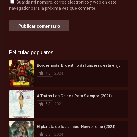
Guarda mi nombre, correo electrónico y web en este
navegador para la próxima vez que comente.
Peliculas populares
Borderlands: El destino del universo está en juego (2024)
4.6
2024
A Todos Los Chicos Para Siempre (2021)
6.3
2021
El planeta de los simios: Nuevo reino (2024)
6.9
2024