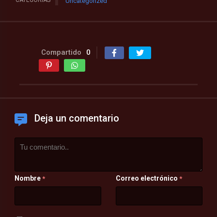
CATEGORÍAS
Uncategorized
Compartido
0
Deja un comentario
Nombre
Correo electrónico
*
*