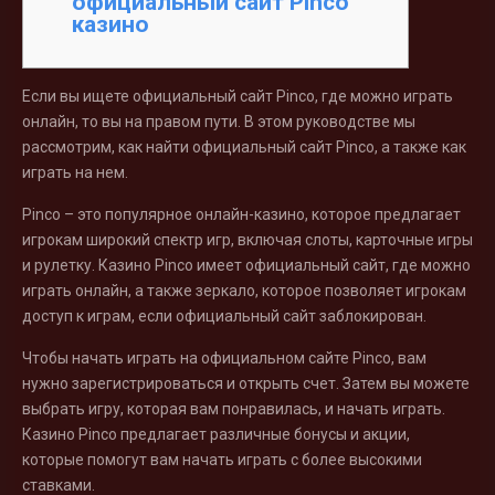
официальный сайт Pinco
казино
Если вы ищете официальный сайт Pinco, где можно играть
онлайн, то вы на правом пути. В этом руководстве мы
рассмотрим, как найти официальный сайт Pinco, а также как
играть на нем.
Pinco – это популярное онлайн-казино, которое предлагает
игрокам широкий спектр игр, включая слоты, карточные игры
и рулетку. Казино Pinco имеет официальный сайт, где можно
играть онлайн, а также зеркало, которое позволяет игрокам
доступ к играм, если официальный сайт заблокирован.
Чтобы начать играть на официальном сайте Pinco, вам
нужно зарегистрироваться и открыть счет. Затем вы можете
выбрать игру, которая вам понравилась, и начать играть.
Казино Pinco предлагает различные бонусы и акции,
которые помогут вам начать играть с более высокими
ставками.