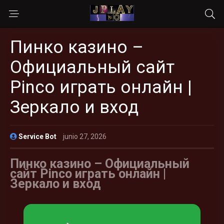
Пинко казино –
Официальный сайт
Pinco играть онлайн |
Зеркало и вход
Service Bot
junio 27, 2026
Пинко казино – Официальный
сайт Pinco играть онлайн |
Зеркало и вход