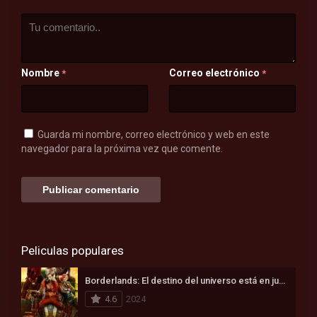
Nombre
Correo electrónico
*
*
Guarda mi nombre, correo electrónico y web en este
navegador para la próxima vez que comente.
Peliculas populares
Borderlands: El destino del universo está en juego (2024)
4.6
2024