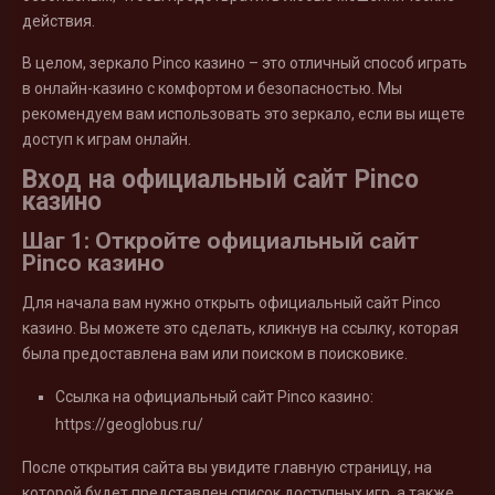
действия.
В целом, зеркало Pinco казино – это отличный способ играть
в онлайн-казино с комфортом и безопасностью. Мы
рекомендуем вам использовать это зеркало, если вы ищете
доступ к играм онлайн.
Вход на официальный сайт Pinco
казино
Шаг 1: Откройте официальный сайт
Pinco казино
Для начала вам нужно открыть официальный сайт Pinco
казино. Вы можете это сделать, кликнув на ссылку, которая
была предоставлена вам или поиском в поисковике.
Ссылка на официальный сайт Pinco казино:
https://geoglobus.ru/
После открытия сайта вы увидите главную страницу, на
которой будет представлен список доступных игр, а также