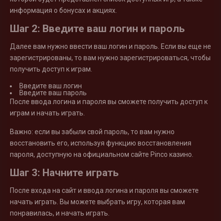
информация о бонусах и акциях.
Шаг 2: Введите ваш логин и пароль
Далее вам нужно ввести ваш логин и пароль. Если вы еще не
зарегистрированы, то вам нужно зарегистрироваться, чтобы
получить доступ к играм.
Введите ваш логин
Введите ваш пароль
После ввода логина и пароля вы сможете получить доступ к
играм и начать играть.
Важно: если вы забыли свой пароль, то вам нужно
восстановить его, используя функцию восстановления
пароля, доступную на официальном сайте Pinco казино.
Шаг 3: Начните играть
После входа на сайт и ввода логина и пароля вы сможете
начать играть. Вы можете выбрать игру, которая вам
понравилась, и начать играть.