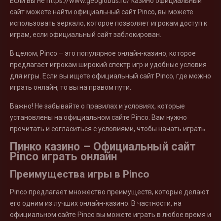
Если вы не https://www.geoglobus.ru/ казино официальный
сайт можете найти официальный сайт Pinco, вы можете
использовать зеркало, которое позволяет игрокам доступ к
играм, если официальный сайт заблокирован.
В целом, Pinco – это популярное онлайн-казино, которое
предлагает игрокам широкий спектр игр и удобные условия
для игры. Если вы ищете официальный сайт Pinco, где можно
играть онлайн, то вы на правом пути.
Важно! Не забывайте о правилах и условиях, которые
установлены на официальном сайте Pinco. Вам нужно
прочитать и согласиться с условиями, чтобы начать играть.
Пинко казино – Официальный сайт
Pinco играть онлайн
Преимущества игры в Pinco
Pinco предлагает множество преимуществ, которые делают
его одним из лучших онлайн-казино. В частности, на
официальном сайте Pinco вы можете играть в любое время и