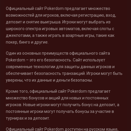
Официальный сайт Pokerdom предлагает множество
возможностей для игроков, включая регистрацию, вход,
депозит и снятие выигрыша. Игроки могут выбрать из
широкого спектра игровых автоматов, включая слоты с
джекпотами, а также играть в азартные игры, такие как
покер, бинго и другие.
Один из основных преимуществ официального сайта
Pokerdom – это его безопасность. Сайт использует
современные технологии для защиты данных игроков и
обеспечивает безопасность транзакций. Игроки могут быть
уверены, что их данные и деньги безопасны.
Кроме того, официальный сайт Pokerdom предлагает
множество бонусов и акций для новых и постоянных
игроков. Новые игроки могут получить бонус на депозит, а
постоянные игроки могут получать бонусы за участие в
турнирах и за депозит.
Официальный сайт Pokerdom доступен на русском языке,