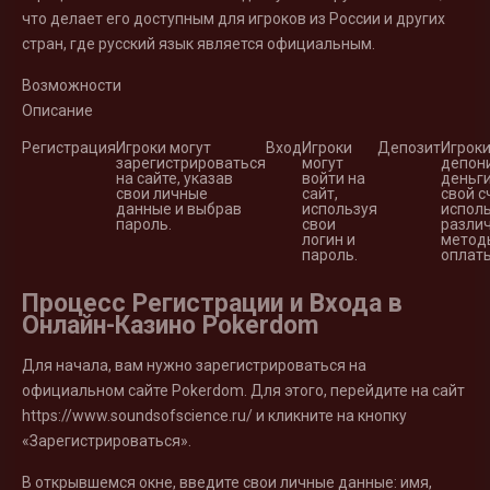
что делает его доступным для игроков из России и других
стран, где русский язык является официальным.
Возможности
Описание
Регистрация
Игроки могут
Вход
Игроки
Депозит
Игроки
зарегистрироваться
могут
депон
на сайте, указав
войти на
деньги
свои личные
сайт,
свой с
данные и выбрав
используя
испол
пароль.
свои
разли
логин и
метод
пароль.
оплаты
Процесс Регистрации и Входа в
Онлайн-Казино Pokerdom
Для начала, вам нужно зарегистрироваться на
официальном сайте Pokerdom. Для этого, перейдите на сайт
https://www.soundsofscience.ru/ и кликните на кнопку
«Зарегистрироваться».
В открывшемся окне, введите свои личные данные: имя,