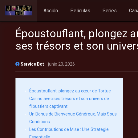
Acción
Películas
Series
Can
Époustouflant, plongez 
ses trésors et son univer
Service Bot
junio 20, 2026
Époustouflant, plongez au cœur de Tortue
Casino avec ses trésors et son univers de
flibustiers captivant
Un Bonus de Bienvenue Généreux, Mais Sous
Conditions
Les Contributions de Mise : Une Stratégie
Essentielle