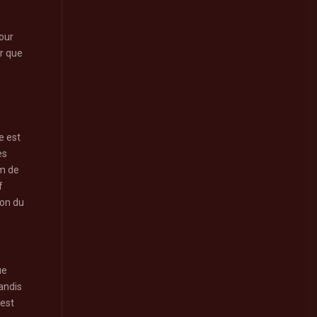
pour
er que
e est
ès
um de
f
ion du
ue
andis
 est