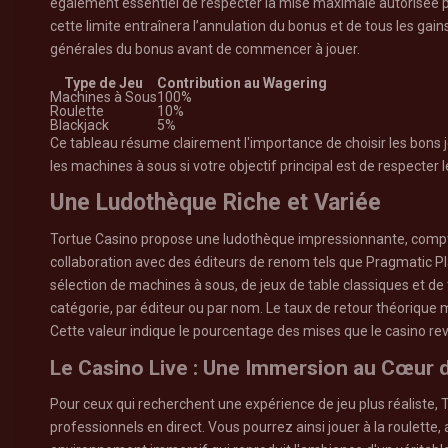
également essentiel de respecter la mise maximale autorisée pen
cette limite entraînera l’annulation du bonus et de tous les ga
générales du bonus avant de commencer à jouer.
Type de Jeu
Contribution au Wagering
Machines à Sous
100%
Roulette
10%
Blackjack
5%
Ce tableau résume clairement l'importance de choisir les bons 
les machines à sous si votre objectif principal est de respecter 
Une Ludothèque Riche et Variée
Tortue Casino propose une ludothèque impressionnante, comptan
collaboration avec des éditeurs de renom tels que Pragmatic Pl
sélection de machines à sous, de jeux de table classiques et de ti
catégorie, par éditeur ou par nom. Le taux de retour théorique 
Cette valeur indique le pourcentage des mises que le casino rev
Le Casino Live : Une Immersion au Cœur d
Pour ceux qui recherchent une expérience de jeu plus réaliste, 
professionnels en direct. Vous pourrez ainsi jouer à la roulette, 