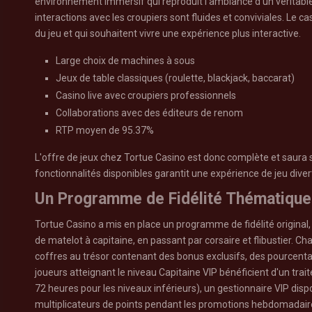
environnement immersif qui reproduit l'ambiance d'un véritable 
interactions avec les croupiers sont fluides et conviviales. Le ca
du jeu et qui souhaitent vivre une expérience plus interactive.
Large choix de machines à sous
Jeux de table classiques (roulette, blackjack, baccarat)
Casino live avec croupiers professionnels
Collaborations avec des éditeurs de renom
RTP moyen de 95.37%
L'offre de jeux chez Tortue Casino est donc complète et saura sa
fonctionnalités disponibles garantit une expérience de jeu diver
Un Programme de Fidélité Thématiqu
Tortue Casino a mis en place un programme de fidélité original, b
de matelot à capitaine, en passant par corsaire et flibustier. C
coffres au trésor contenant des bonus exclusifs, des pourcenta
joueurs atteignant le niveau Capitaine VIP bénéficient d'un trai
72 heures pour les niveaux inférieurs), un gestionnaire VIP dis
multiplicateurs de points pendant les promotions hebdomadaire