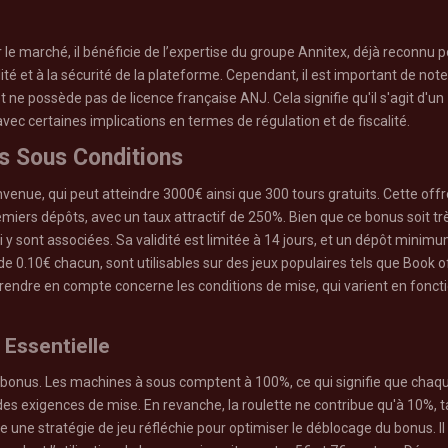
le marché, il bénéficie de l’expertise du groupe Annitex, déjà reconnu 
ilité et à la sécurité de la plateforme. Cependant, il est important de not
e possède pas de licence française ANJ. Cela signifie qu'il s'agit d'un
vec certaines implications en termes de régulation et de fiscalité.
s Sous Conditions
enue, qui peut atteindre 3000€ ainsi que 300 tours gratuits. Cette offr
ers dépôts, avec un taux attractif de 250%. Bien que ce bonus soit tr
ui y sont associées. Sa validité est limitée à 14 jours, et un dépôt minim
 de 0.10€ chacun, sont utilisables sur des jeux populaires tels que Book o
prendre en compte concerne les conditions de mise, qui varient en fonct
 Essentielle
bonus. Les machines à sous comptent à 100%, ce qui signifie que chaq
 des exigences de mise. En revanche, la roulette ne contribue qu'à 10%, t
e une stratégie de jeu réfléchie pour optimiser le déblocage du bonus. Il