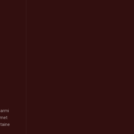
Parmi
omet
itaine