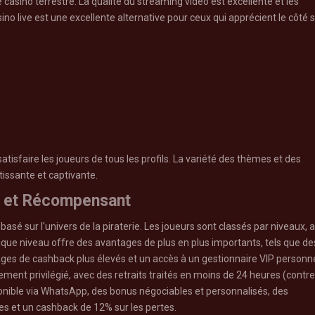
casino terrestre. La qualité du streaming vidéo est excellente et les
sino live est une excellente alternative pour ceux qui apprécient le côté s
tisfaire les joueurs de tous les profils. La variété des thèmes et des
tissante et captivante.
e et Récompensant
asé sur l'univers de la piraterie. Les joueurs sont classés par niveaux, a
haque niveau offre des avantages de plus en plus importants, tels que de
ges de cashback plus élevés et un accès à un gestionnaire VIP personne
tement privilégié, avec des retraits traités en moins de 24 heures (contre
ponible via WhatsApp, des bonus négociables et personnalisés, des
s et un cashback de 12% sur les pertes.