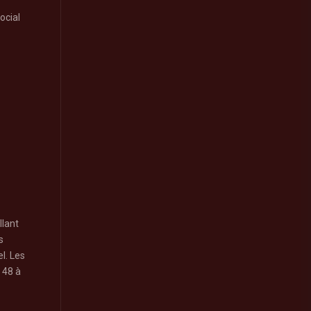
ocial
llant
s
l. Les
 48 à