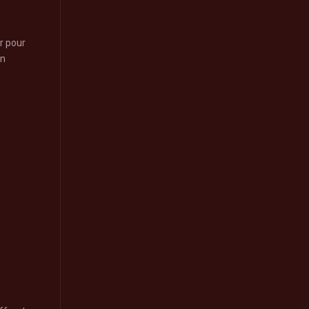
r pour
un