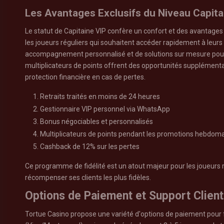
Les Avantages Exclusifs du Niveau Capita
Le statut de Capitaine VIP confère un confort et des avantages 
les joueurs réguliers qui souhaitent accéder rapidement à leurs
accompagnement personnalisé et de solutions sur mesure pour 
multiplicateurs de points offrent des opportunités supplémen
protection financière en cas de pertes.
Retraits traités en moins de 24 heures
Gestionnaire VIP personnel via WhatsApp
Bonus négociables et personnalisés
Multiplicateurs de points pendant les promotions hebdom
Cashback de 12% sur les pertes
Ce programme de fidélité est un atout majeur pour les joueurs
récompenser ses clients les plus fidèles.
Options de Paiement et Support Client
Tortue Casino propose une variété d'options de paiement pour fa