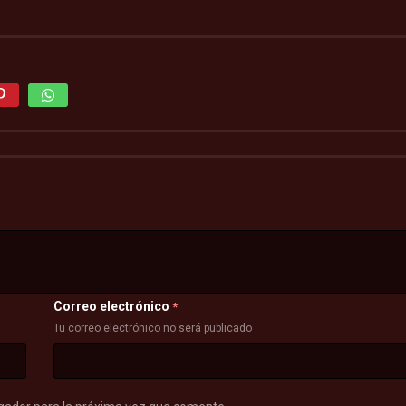
Correo electrónico
*
Tu correo electrónico no será publicado