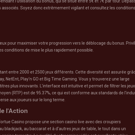
dant l’utilisation du bonus, qui se situe entre 5€ et 7€ par tour. Dépas
ins associés. Soyez donc extrêmement vigilant et consultez les condition
jeux pour maximiser votre progression vers le déblocage du bonus. Privi
les conditions de mise le plus rapidement possible.
t entre 2000 et 2500 jeux différents. Cette diversité est assurée grâc
ay, NetEnt, Play'n GO et Big Time Gaming. Vous y trouverez une large
tres plus innovants. L'interface est intuitive et permet de filtrer les jeu
moyen (RTP) est de 95.37%, ce qui est conforme aux standards de l'indus
erse aux joueurs sur le long terme.
e l'Action
Tortue Casino propose une section casino live avec des croupiers
au blackjack, au baccarat et à d'autres jeux de table, le tout dans un