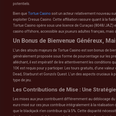
potentiels.
Bien que
Tortue Casino
soit un acteur relativement nouveau sur 
exploiter Cresus Casino. Cette affiliation rassure quant à la fiab
Tortue Casino opère sous une licence de Curaçao (8048/JAZ) et n
casino offshore, accessible aux joueurs adultes français, mais a
Un Bonus de Bienvenue Généreux, Mai
L’un des atouts majeurs de Tortue Casino est son bonus de bienv
généralement proposée sous forme de pourcentage sur les premi
alléchant, il est impératif de lire attentivement les conditions q
10€ est requis pour y participer. Les tours gratuits, d'une valeur
Dead, Starburst et Gonzo's Quest. L'un des aspects cruciaux à 
type de jeu.
Les Contributions de Mise : Une Stratégie
Les mises aux jeux contribuent différemment au déblocage du 
euro misé sur ces jeux contribue intégralement à la réalisation
que le blackjack n’en contribue qu’à 5%. Cette disparité nécessit