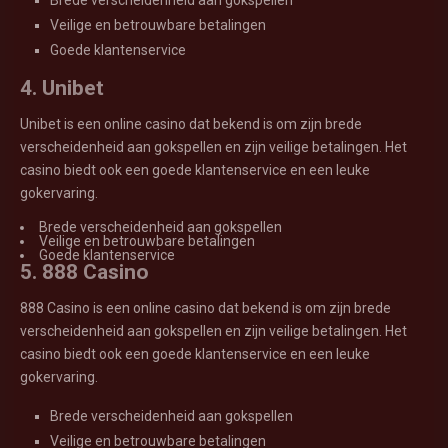
Brede verscheidenheid aan gokspellen
Veilige en betrouwbare betalingen
Goede klantenservice
4. Unibet
Unibet is een online casino dat bekend is om zijn brede
verscheidenheid aan gokspellen en zijn veilige betalingen. Het
casino biedt ook een goede klantenservice en een leuke
gokervaring.
Brede verscheidenheid aan gokspellen
Veilige en betrouwbare betalingen
Goede klantenservice
5. 888 Casino
888 Casino is een online casino dat bekend is om zijn brede
verscheidenheid aan gokspellen en zijn veilige betalingen. Het
casino biedt ook een goede klantenservice en een leuke
gokervaring.
Brede verscheidenheid aan gokspellen
Veilige en betrouwbare betalingen