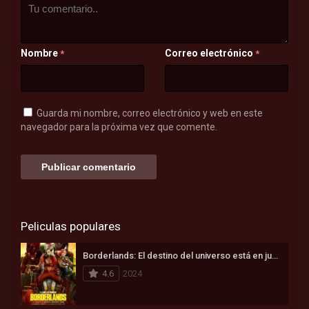
Nombre
Correo electrónico
*
*
Guarda mi nombre, correo electrónico y web en este
navegador para la próxima vez que comente.
Peliculas populares
Borderlands: El destino del universo está en juego (2024)
4.6
2024