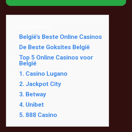
Содержимое
België’s Beste Online Casinos
De Beste Goksites België
Top 5 Online Casinos voor
België
1. Casino Lugano
2. Jackpot City
3. Betway
4. Unibet
5. 888 Casino