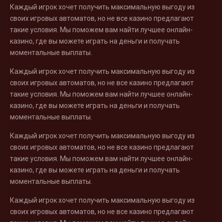
Каждый игрок хочет получить максимальную выгоду из
своих игровых автоматов, но не все казино предлагают
такие условия. Мы поможем вам найти лучшее онлайн-
казино, где вы можете играть на деньги и получать
моментальные выплаты.
Каждый игрок хочет получить максимальную выгоду из
своих игровых автоматов, но не все казино предлагают
такие условия. Мы поможем вам найти лучшее онлайн-
казино, где вы можете играть на деньги и получать
моментальные выплаты.
Каждый игрок хочет получить максимальную выгоду из
своих игровых автоматов, но не все казино предлагают
такие условия. Мы поможем вам найти лучшее онлайн-
казино, где вы можете играть на деньги и получать
моментальные выплаты.
Каждый игрок хочет получить максимальную выгоду из
своих игровых автоматов, но не все казино предлагают