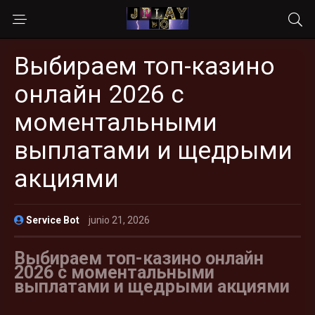
Выбираем топ-казино
онлайн 2026 с
моментальными
выплатами и щедрыми
акциями
Service Bot
junio 21, 2026
Выбираем топ-казино онлайн
2026 с моментальными
выплатами и щедрыми акциями