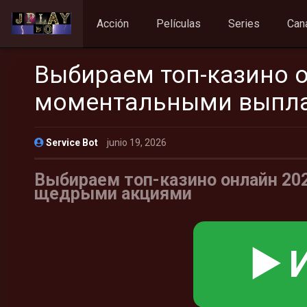
Acción
Películas
Series
Can
Выбираем топ-казино о
моментальными выпла
Service Bot
junio 19, 2026
Выбираем топ-казино онлайн 20
щедрыми акциями
▶️