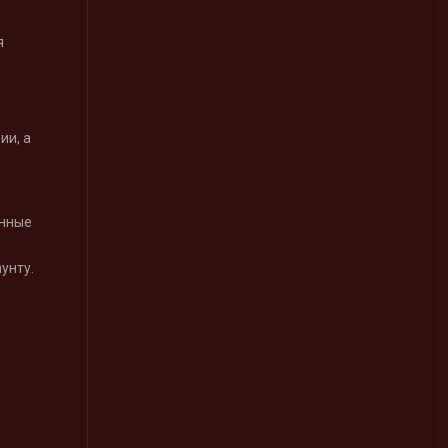
я
ии, а
енные
,
унту.