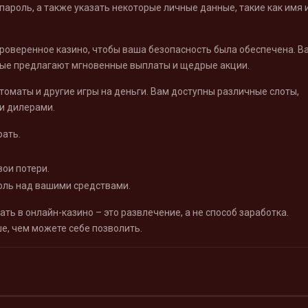
пароль, а также указать некоторые личные данные, такие как имя 
проверенное казино, чтобы ваша безопасность была обеспечена. В
орые предлагают мгновенные выплаты и щедрые акции.
томаты и другие игры на деньги. Вам доступны различные слоты,
ми дилерами.
рать.
.
ои потери.
роль над вашими средствами.
ать в онлайн-казино – это развлечение, а не способ заработка.
ше, чем можете себе позволить.