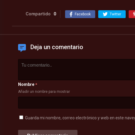
Compartido
0
Facebook
Twitter
Deja un comentario
Nombre
*
Añadir un nombre para mostrar
Guarda mi nombre, correo electrónico y web en este nave