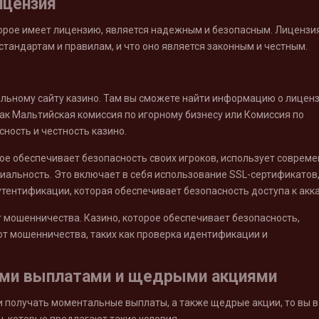
ицензия
торое имеет лицензию, является надежным и безопасным. Лицензи
тандартам и правилам, и что оно является законным и честным.
ьному сайту казино. Там вы сможете найти информацию о лиценз
 как Мальтийская комиссия по игорному бизнесу или Комиссия по
ность и честность казино.
рое обеспечивает безопасность своих игроков, использует соврем
альность. Это включает в себя использование SSL-сертификатов
тентификации, которая обеспечивает безопасность доступа к акка
т мошенничества. Казино, которое обеспечивает безопасность,
т мошенничества, таких как проверка идентификации и
ными выплатами и щедрыми акциями
 и получать моментальные выплаты, а также щедрые акции, то вы в