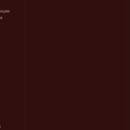
акции
ля
о