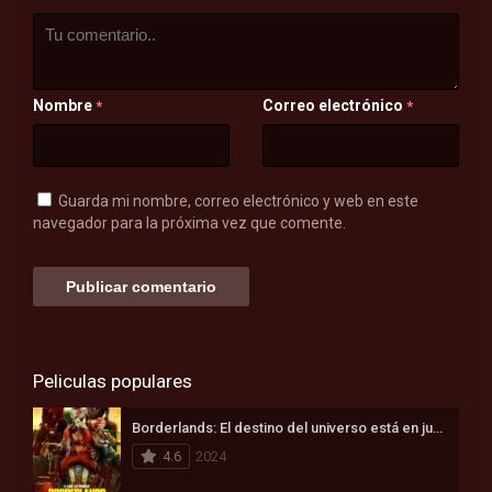
Nombre
Correo electrónico
*
*
Guarda mi nombre, correo electrónico y web en este
navegador para la próxima vez que comente.
Peliculas populares
Borderlands: El destino del universo está en juego (2024)
4.6
2024