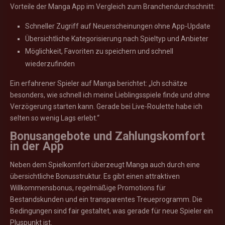
Vorteile der Manga App im Vergleich zum Branchendurchschnitt:
Schneller Zugriff auf Neuerscheinungen ohne App-Update
Übersichtliche Kategorisierung nach Spieltyp und Anbieter
Möglichkeit, Favoriten zu speichern und schnell
wiederzufinden
Ein erfahrener Spieler auf Manga berichtet: „Ich schätze
besonders, wie schnell ich meine Lieblingsspiele finde und ohne
Verzögerung starten kann. Gerade bei Live-Roulette habe ich
selten so wenig Lags erlebt.“
Bonusangebote und Zahlungskomfort
in der App
Neben dem Spielkomfort überzeugt Manga auch durch eine
übersichtliche Bonusstruktur. Es gibt einen attraktiven
Willkommensbonus, regelmäßige Promotions für
Bestandskunden und ein transparentes Treueprogramm. Die
Bedingungen sind fair gestaltet, was gerade für neue Spieler ein
Pluspunkt ist.