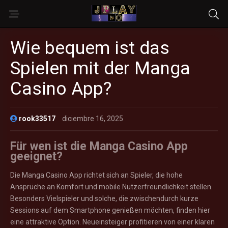
Wie bequem ist das
Spielen mit der Manga
Casino App?
rook33517
diciembre 16, 2025
Für wen ist die Manga Casino App
geeignet?
Die Manga Casino App richtet sich an Spieler, die hohe
Ansprüche an Komfort und mobile Nutzerfreundlichkeit stellen.
Besonders Vielspieler und solche, die zwischendurch kurze
Sessions auf dem Smartphone genießen möchten, finden hier
eine attraktive Option. Neueinsteiger profitieren von einer klaren