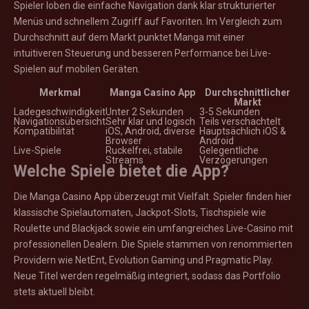
Spieler loben die einfache Navigation dank klar strukturierter
Menüs und schnellem Zugriff auf Favoriten. Im Vergleich zum
Durchschnitt auf dem Markt punktet Manga mit einer
intuitiveren Steuerung und besseren Performance bei Live-
Spielen auf mobilen Geräten.
Merkmal
Manga Casino App
Durchschnittlicher
Markt
Ladegeschwindigkeit
Unter 2 Sekunden
3-5 Sekunden
Navigationsübersicht
Sehr klar und logisch
Teils verschachtelt
Kompatibilität
iOS, Android, diverse
Hauptsächlich iOS &
Browser
Android
Live-Spiele
Ruckelfrei, stabile
Gelegentliche
Streams
Verzögerungen
Welche Spiele bietet die App?
Die Manga Casino App überzeugt mit Vielfalt. Spieler finden hier
klassische Spielautomaten, Jackpot-Slots, Tischspiele wie
Roulette und Blackjack sowie ein umfangreiches Live-Casino mit
professionellen Dealern. Die Spiele stammen von renommierten
Providern wie NetEnt, Evolution Gaming und Pragmatic Play.
Neue Titel werden regelmäßig integriert, sodass das Portfolio
stets aktuell bleibt.