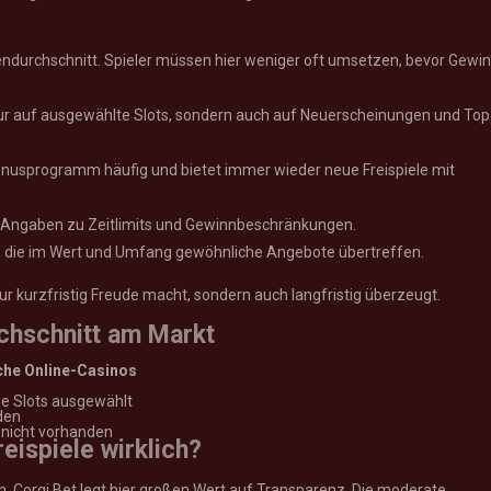
durchschnitt. Spieler müssen hier weniger oft umsetzen, bevor Gewi
t nur auf ausgewählte Slots, sondern auch auf Neuerscheinungen und Top
onusprogramm häufig und bietet immer wieder neue Freispiele mit
re Angaben zu Zeitlimits und Gewinnbeschränkungen.
ele, die im Wert und Umfang gewöhnliche Angebote übertreffen.
ur kurzfristig Freude macht, sondern auch langfristig überzeugt.
rchschnitt am Markt
che Online-Casinos
ge Slots ausgewählt
den
 nicht vorhanden
eispiele wirklich?
n. Corgi Bet legt hier großen Wert auf Transparenz. Die moderate