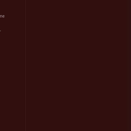
nne
-