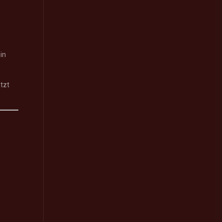
in
tzt