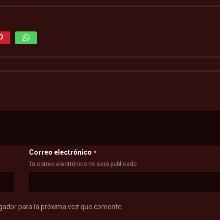
Correo electrónico
*
Tu correo electrónico no será publicado
gador para la próxima vez que comente.