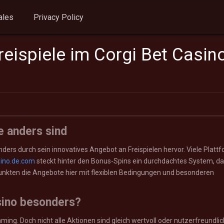
ales
Privacy Policy
reispiele im Corgi Bet Casin
e anders sind
ders durch sein innovatives Angebot an Freispielen hervor. Viele Platt
sino.de.com
steckt hinter den Bonus-Spins ein durchdachtes System, d
 punkten die Angebote hier mit flexiblen Bedingungen und besonderen
sino besonders?
ing. Doch nicht alle Aktionen sind gleich wertvoll oder nutzerfreundlic