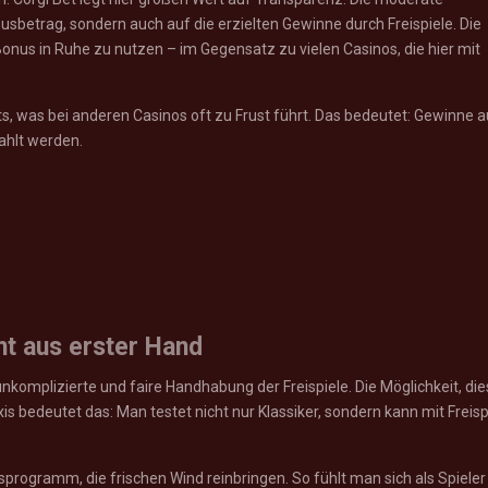
sbetrag, sondern auch auf die erzielten Gewinne durch Freispiele. Die
Bonus in Ruhe zu nutzen – im Gegensatz zu vielen Casinos, die hier mit
, was bei anderen Casinos oft zu Frust führt. Das bedeutet: Gewinne a
ahlt werden.
ht aus erster Hand
unkomplizierte und faire Handhabung der Freispiele. Die Möglichkeit, di
s bedeutet das: Man testet nicht nur Klassiker, sondern kann mit Freisp
rogramm, die frischen Wind reinbringen. So fühlt man sich als Spieler