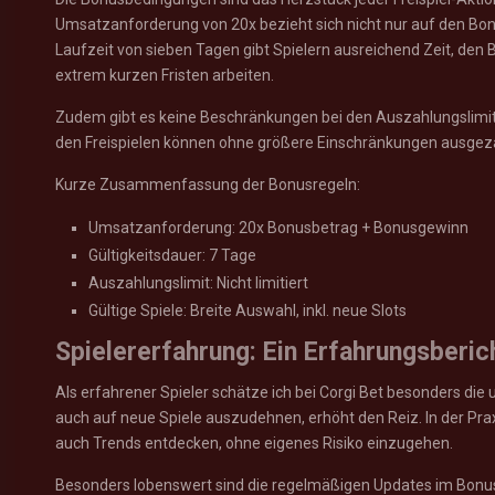
Umsatzanforderung von 20x bezieht sich nicht nur auf den Bonu
Laufzeit von sieben Tagen gibt Spielern ausreichend Zeit, den 
extrem kurzen Fristen arbeiten.
Zudem gibt es keine Beschränkungen bei den Auszahlungslimits
den Freispielen können ohne größere Einschränkungen ausgez
Kurze Zusammenfassung der Bonusregeln:
Umsatzanforderung: 20x Bonusbetrag + Bonusgewinn
Gültigkeitsdauer: 7 Tage
Auszahlungslimit: Nicht limitiert
Gültige Spiele: Breite Auswahl, inkl. neue Slots
Spielererfahrung: Ein Erfahrungsberic
Als erfahrener Spieler schätze ich bei Corgi Bet besonders die 
auch auf neue Spiele auszudehnen, erhöht den Reiz. In der Praxi
auch Trends entdecken, ohne eigenes Risiko einzugehen.
Besonders lobenswert sind die regelmäßigen Updates im Bonusp