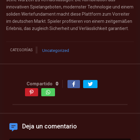
innovativen Spielangeboten, modernster Technologie und einem
soliden Wertefundament macht diese Plattform zum Vorreiter
im deutschen Markt. Spieler profitieren von einem zeitgemäßen
Erlebnis, das zugleich Sicherheit und Verlässlichkeit garantiert.
CATEGORÍAS
Uncategorized
Compartido
0
Deja un comentario