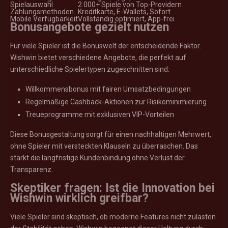
Spielauswahl
2.000+ Spiele von Top-Providern
Zahlungsmethoden
Kreditkarte, E-Wallets, Sofort
Mobile Verfügbarkeit
Vollständig optimiert, App-frei
Bonusangebote gezielt nutzen
Für viele Spieler ist die Bonuswelt der entscheidende Faktor.
Wishwin bietet verschiedene Angebote, die perfekt auf
unterschiedliche Spielertypen zugeschnitten sind:
Willkommensbonus mit fairen Umsatzbedingungen
Regelmäßige Cashback-Aktionen zur Risikominimierung
Treueprogramme mit exklusiven VIP-Vorteilen
Diese Bonusgestaltung sorgt für einen nachhaltigen Mehrwert,
ohne Spieler mit versteckten Klauseln zu überraschen. Das
stärkt die langfristige Kundenbindung ohne Verlust der
Transparenz.
Skeptiker fragen: Ist die Innovation bei
Wishwin wirklich greifbar?
Viele Spieler sind skeptisch, ob moderne Features nicht zulasten