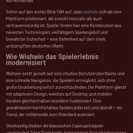
aufrechterhält.
Schon auf den ersten Blick fällt auf, dass
wishwin
sich als eine
Plattform positioniert, die sowohl innovativ als auch
vertrauenswürdig ist. Spieler finden hier eine Kombination aus
neuesten Technologien, vielfältigem Spielangebot und
bewährter Sicherheit – eine Seltenheit auf dem stark
umkämpften deutschen Markt.
Wie Wishwin das Spielerlebnis
modernisiert
Wishwin setzt gezielt auf eine intuitive Benutzeroberfläche und
eine schnelle Navigation, die Spielern ermöglicht, sich ohne
große Einarbeitung sofort zurechtzufinden. Die Plattform glänzt
mit adaptivem Design, welches auf Desktop und mobilen
Geräten gleichermaßen exzellent funktioniert. Dies
gewährleistet komfortables Spielen jederzeit und überall – ein
Trend, der mittlerweile zum Standard avanciert.
Gleichzeitig bleiben die klassischen Casinoprinzipien
unverändert: Faire Spielregeln, transparente Bonusbedingungen