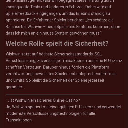
der Stabilität gehen. Wishwin begegnet dieser Haltung durch
konsequente Tests und Updates in Echtzeit. Dabei wird auf
Spielerfeedback eingegangen, um das Erlebnis ständig zu
optimieren. Ein Erfahrener Spieler berichtet: „Ich schätze die
Balance bei Wishwin – neue Spiele und Features kommen, ohne
dass ich mich an ein neues System gewöhnen muss.“
Welche Rolle spielt die Sicherheit?
Wishwin setzt auf höchste Sicherheitsstandards: SSL-
Verschlüsselung, zuverlässige Transaktionen und eine EU-Lizenz
schaffen Vertrauen. Darüber hinaus fördert die Plattform
verantwortungsbewusstes Spielen mit entsprechenden Tools
und Limits. So bleibt die Sicherheit der Spieler jederzeit
garantiert.
1. Ist Wishwin ein sicheres Online-Casino?
Ja, Wishwin operiert mit einer gültigen EU-Lizenz und verwendet
modernste Verschlüsselungstechnologien für alle
Transaktionen.