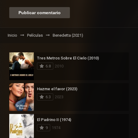
Inicio
Películas
Benedetta (2021)
Tres Metros Sobre El Cielo (2010)
6.8
2010
Hazme el favor (2023)
6.3
2023
El Padrino II (1974)
9
1974