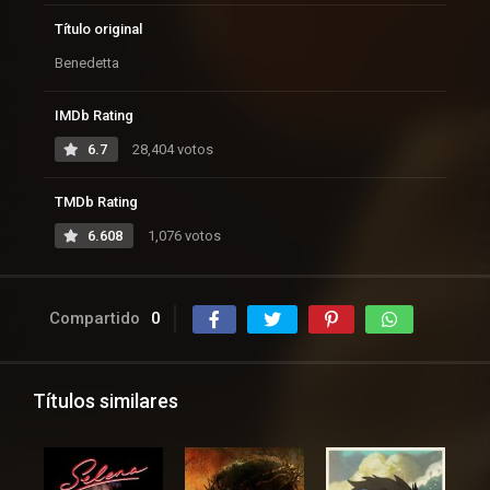
Título original
Benedetta
IMDb Rating
6.7
28,404 votos
TMDb Rating
6.608
1,076 votos
Compartido
0
Títulos similares