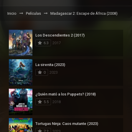
Inicio
Películas
Madagascar 2: Escape de África (2008)
Los Descendientes 2 (2017)
6.3
2017
La sirenita (2023)
0
2023
¿Quién mató a los Puppets? (2018)
5.5
2018
Tortugas Ninja: Caos mutante (2023)
7.2
2023