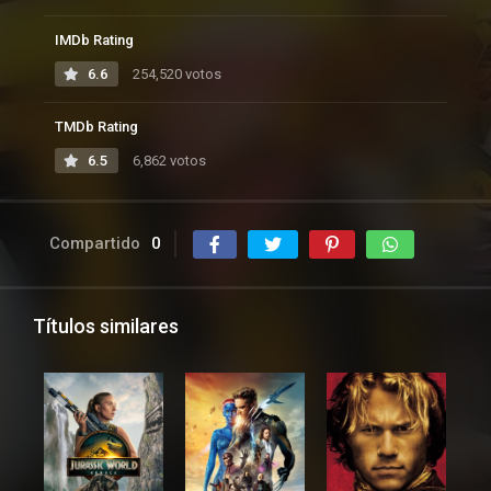
IMDb Rating
6.6
254,520 votos
TMDb Rating
6.5
6,862 votos
Compartido
0
Títulos similares