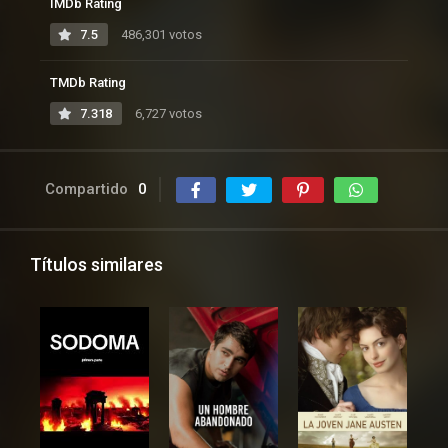
IMDb Rating
7.5
486,301 votos
TMDb Rating
7.318
6,727 votos
Compartido
0
Títulos similares