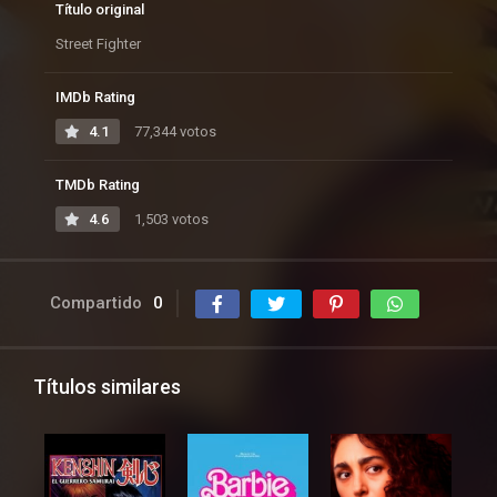
Título original
Street Fighter
IMDb Rating
4.1
77,344 votos
TMDb Rating
4.6
1,503 votos
Compartido
0
Títulos similares