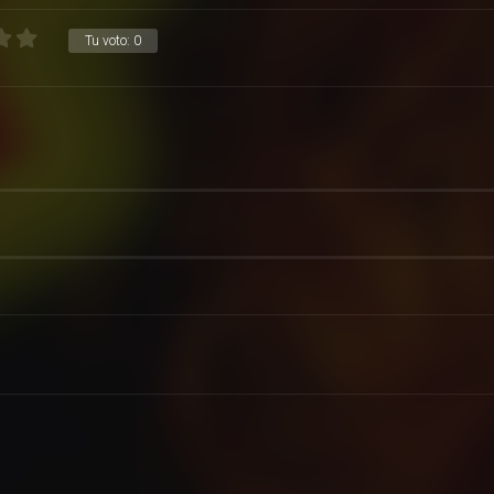
Tu voto:
0