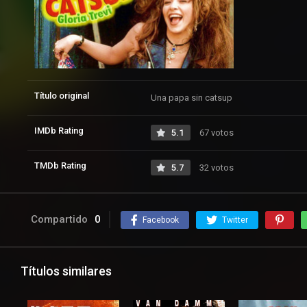
Título original
Una papa sin catsup
IMDb Rating
5.1
67 votos
TMDb Rating
5.7
32 votos
Compartido
0
Facebook
Twitter
Títulos similares