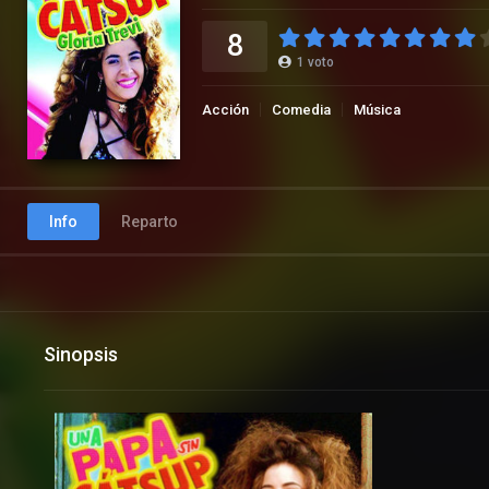
8
1
voto
Acción
Comedia
Música
Info
Reparto
Sinopsis