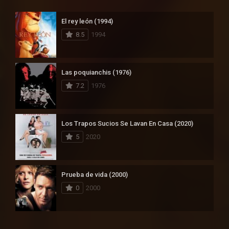
El rey león (1994)
8.5
1994
Las poquianchis (1976)
7.2
1976
Los Trapos Sucios Se Lavan En Casa (2020)
5
2020
Prueba de vida (2000)
0
2000