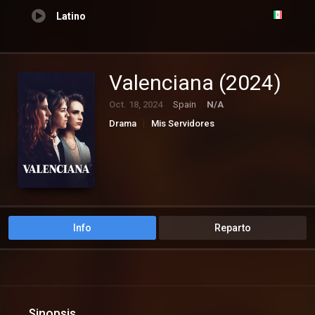
Latino
Valenciana (2024)
Oct. 18, 2024
Spain
N/A
Drama
Mis Servidores
Info
Reparto
Sinopsis