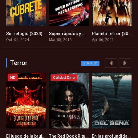
Pantera Negra (2018)
Sin refugio (2024)
Super rápidos y mega furiosos (Comedia, 2015)
Planeta Terror (2007)
3
5.1
4.2
7
Oct. 04, 2024
Mar. 05, 2015
Apr. 06, 2007
Ju
Terror
VER TODO
HD
Calidad Cine
El juego de la bruja: La última posesión (2023)
The Red Book Ritual: Gates of Hell (2025)
En las profundidades del Sena (2024)
3
3.5
5.1
5.2