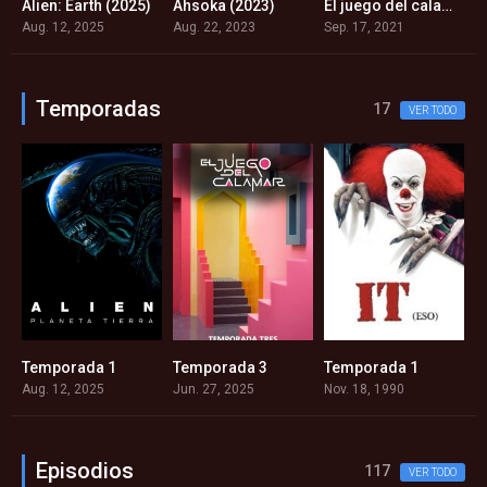
ombies (2025)
Alien: Earth (2025)
Ahsoka (2023)
El juego del calamar (2021)
3
7.738
7.5
7.8
Aug. 12, 2025
Aug. 22, 2023
Sep. 17, 2021
Ju
Temporadas
17
VER TODO
Temporada 1
Temporada 3
Temporada 1
T
Aug. 12, 2025
Jun. 27, 2025
Nov. 18, 1990
A
Episodios
117
VER TODO