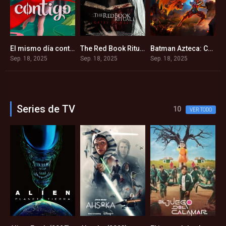
nkenstein (2025)
El mismo día contigo (2025)
The Red Book Ritual: Gates of Hell (2025)
Batman Azteca: Choque de imperios (2025)
8
5.4
5.1
5.3
Sep. 18, 2025
Sep. 18, 2025
Sep. 18, 2025
S
Series de TV
10
VER TODO