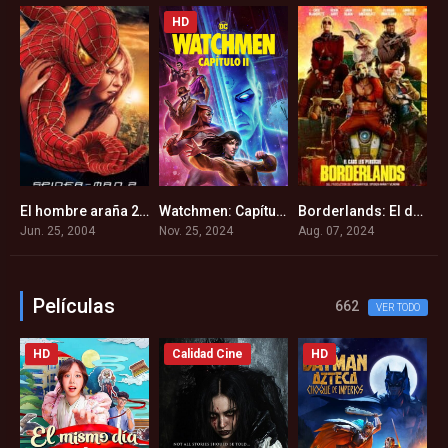
HD
La Sustancia Maldita (1985)
El hombre araña 2 (2004)
Watchmen: Capítulo 2 (2024)
Borderlands: El destino del universo está en juego (2024)
9
7.5
7
4.6
Jun. 25, 2004
Nov. 25, 2024
Aug. 07, 2024
A
Películas
662
VER TODO
HD
Calidad Cine
HD