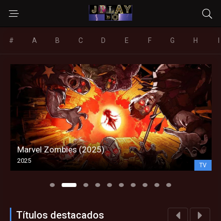
#
A
B
C
D
E
F
G
H
I
Marvel Zombies (2025)
2025
TV
Títulos destacados