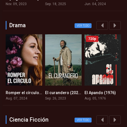
Nov. 09, 2023
Sep. 18, 2025
Jun. 04, 2024
A
Drama
VER TODO
720p
men: Capítulo 2 (2024)
Romper el círculo (2024)
El curandero (2023)
El Apando (1976)
7
6.4
7.5
7.6
Aug. 07, 2024
Sep. 26, 2023
Aug. 05, 1976
J
Ciencia Ficción
VER TODO